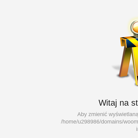
Witaj na s
Aby zmienić wyświetlaną 
/home/u298986/domains/woombie